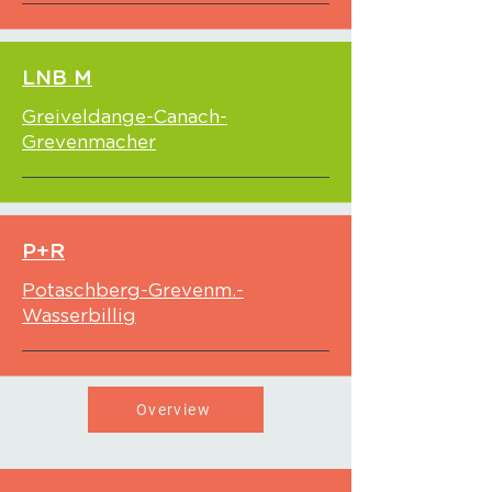
LNB M
Greiveldange-Canach-
Grevenmacher
P+R
Potaschberg-Grevenm.-
Wasserbillig
Overview