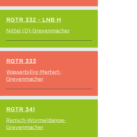
RGTR 332 - LNB H
Nittel (D)-Grevenmacher
RGTR 333
Wasserbillig-Mertert-
Grevenmacher
RGTR 341
Remich-Wormeldange-
Grevenmacher