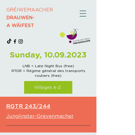
GRÉIWEMAACHER
DRAUWEN-
A WÄIFEST
Sunday,
10.09.2023
LNB = Late Night Bus (free)
RTGR = Régime général des transports
routiers (free)
Villages A-Z
RGTR 243/244
Junglinster-Grevenmacher