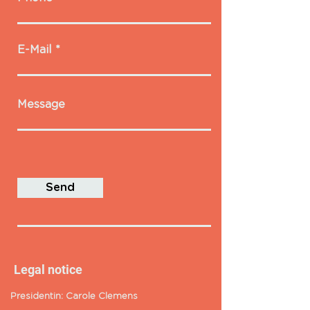
E-Mail
Message
Send
Legal notice
Presidentin: Carole Clemens