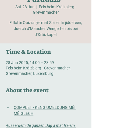
Sat 28 Jun
  |  
Fels beim Kräizbierg -
Grevenmacher
E flotte Quizrallye mat Spiller fir jiddereen,
duerch d’Maacher Wéngerten bis bei
d’Kräizkapell
Time & Location
28 Jun 2025, 14:00 – 23:59
Fels beim Kräizbierg - Grevenmacher,
Grevenmacher, Luxemburg
About the event
COMPLET - KENG UMELDUNG MÉI 
MÉIGLECH
Ausserdem de ganzen Dag a mat fräiem 