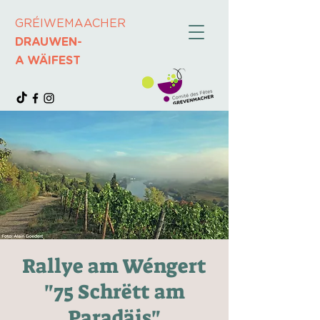
GRÉIWEMAACHER
DRAUWEN-
A WÄIFEST
Rallye am Wéngert
"75 Schrëtt am
Paradäis"