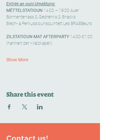
Entrée an ouni Umeldung:
MËTTELSTATIOUN 
14:00 – 19:00 Auer
Sonnenterrass & Gedrénks & Snacks
Blech- a Perkussiounsquintett Les BRASSeurs 
ZILSTATIOUN MAT AFTERPARTY 
14:00-01:00
(hannert der Kräizkapell)
Show More
Share this event
Contact us!