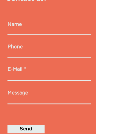
Name
Phone
E-Mail
Message
Send