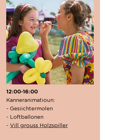
12:00-16:00
Kanneranimatioun:
- Gesiichtermolen
- Loftballonen
-
Vill grouss Holzspiller