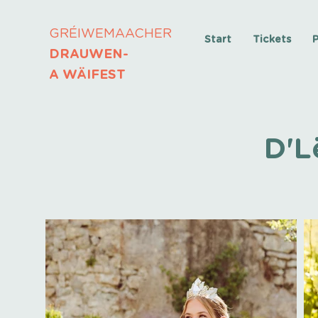
GRÉIWEMAACHER
Start
Tickets
DRAUWEN-
A WÄIFEST
D'L