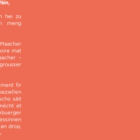
äin,
n hei zu
ch meng
u Maacher
oire mat
aacher –
 grousser
ment fir
eziellen
cho säit
 mécht et
ebuerger
essinnen
 an drop,
.