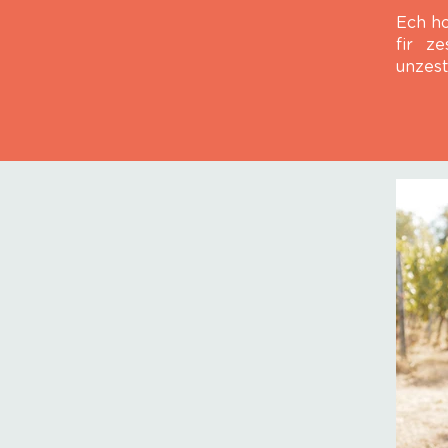
Ech ho
fir z
unzest