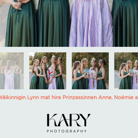
äikinnigin Lynn mat hire Prinzessinnen Anne, Noémie a