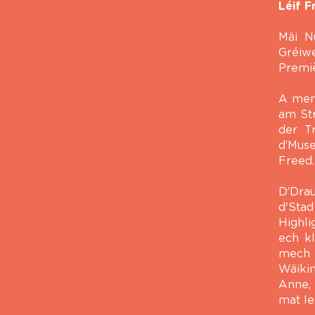
Léif 
Mäi N
Gréi
Premiè
A meng
am St
der T
d’Mus
Freed.
D’Dra
d'Stad
Highl
ech kl
mech 
Wäiki
Anne, 
mat I