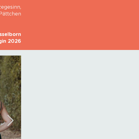
zegesinn,
Pättchen
sselborn
gin 2026