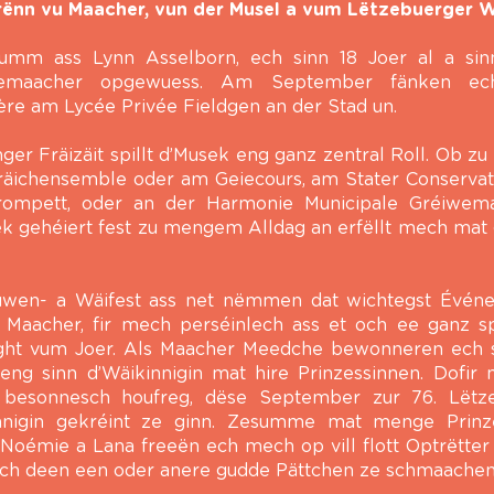
Frënn vu Maacher, vun der Musel a vum Lëtzebuerger W
umm ass Lynn Asselborn, ech sinn 18 Joer al a sin
wemaacher opgewuess. Am September fänken e
re am Lycée Privée Fieldgen an der Stad un.
er Fräizäit spillt d’Musek eng ganz zentral Roll. Ob z
räichensemble oder am Geiecours, am Stater Conservat
rompett, oder an der Harmonie Municipale Gréiwem
ek ge
héiert fest zu mengem Alldag an erfëllt mech mat
uwen- a Wäifest ass net nëmmen dat wichtegst Événe
 Maacher, fir mech perséinlech ass et och ee ganz sp
ight vum Joer. Als Maacher Meedche bewonneren ech s
eng sinn d’Wäikinnigin mat hire Prinzessinnen. Dofir
besonnesch houfreg, dëse September zur 76. Lëtz
nnigin gekréint ze ginn. Zesumme mat menge Prinz
Noémie a Lana freeën ech mech op vill flott Optrëtter
ech deen een oder anere gudde Pättchen ze schmaachen