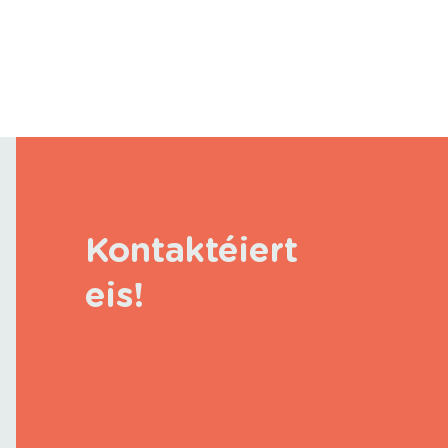
Kontaktéiert
eis!