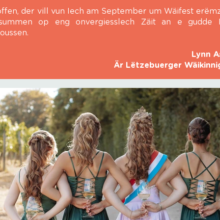
ffen, der vill vun Iech am September um Wäifest erëm
esummen op eng onvergiesslech Zäit an e gudde 
oussen.
Lynn A
Är Lëtzebuerger Wäikinni