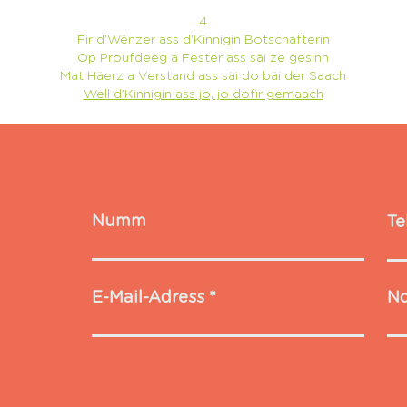
4
Fir d’Wënzer ass d’Kinnigin Botschafterin
Op Proufdeeg a Fester ass säi ze gesinn
Mat Häerz a Verstand ass säi do bäi der Saach
Well d’Kinnigin ass jo, jo dofir gemaach
Numm
Te
E-Mail-Adress
No