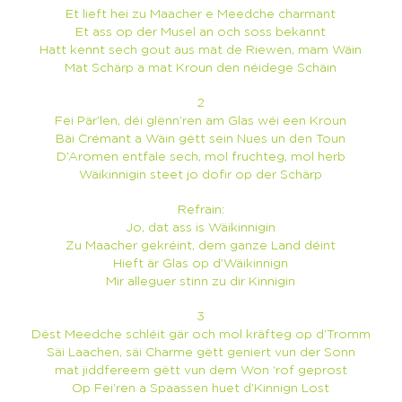
Et lieft hei zu Maacher e Meedche charmant
Et ass op der Musel an och soss bekannt
Hatt kennt sech gout aus mat de Riewen, mam Wäin
Mat Schärp a mat Kroun den néidege Schäin
2
Fei Pär’len, déi glënn’ren am Glas wéi een Kroun
Bäi Crémant a Wäin gëtt sein Nues un den Toun
D’Aromen entfale sech, mol fruchteg, mol herb
Wäikinnigin steet jo dofir op der Schärp
Refrain:
Jo, dat ass is Wäikinnigin
Zu Maacher gekréint, dem ganze Land déint
Hieft är Glas op d’Wäikinnign
Mir alleguer stinn zu dir Kinnigin
3
Dëst Meedche schléit gär och mol kräfteg op d’Tromm
Säi Laachen, säi Charme gëtt geniert vun der Sonn
mat jiddfereem gëtt vun dem Won ‘rof geprost
Op Fei’ren a Spaassen huet d’Kinnign Lost