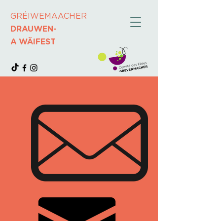
GRÉIWEMAACHER
DRAUWEN-
A WÄIFEST