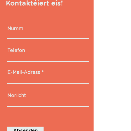
Kontaktéiert eis!
Numm
Telefon
E-Mail-Adress
Noriicht
Absenden