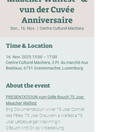
vun der Cuvée
Anniversaire
Son., 16. Nov.
  |  
Centre Culturel Machera
Time & Location
16. Nov. 2025 15:00 – 17:00
Centre Culturel Machera, 3 Pl. du marché Aux
Bestiaux, 6731 Grevenmacher, Luxemburg
About the event
PRESENTATIOUN vum Gëlle Bouch 75 Joar 
Maacher Wäifest
Eng Dokumentatioun iwwer 75 Joar Comité 
des Fêtes, 75 Joar Drauwen- a Wäifest a 75 
Joar Lëtzebuerger Wäikinnigin.
D’Bouch kritt Dir op Virbestellung: 