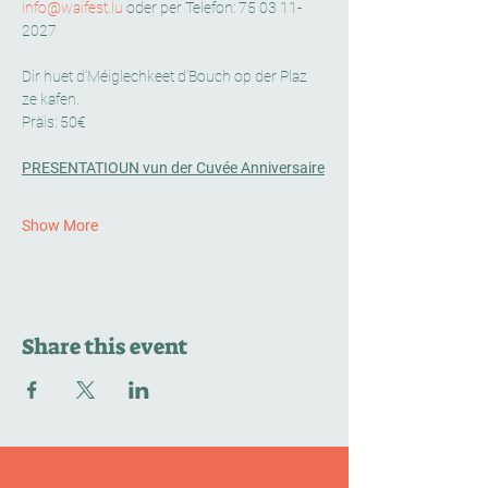
info@waifest.lu
 oder per Telefon: 75 03 11-
2027
Dir huet d’Méiglechkeet d’Bouch op der Plaz 
ze kafen.
Präis: 50€
PRESENTATIOUN vun der Cuvée Anniversaire
Show More
Share this event