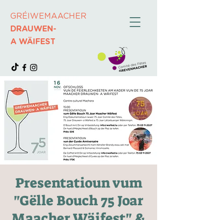
GRÉIWEMAACHER
DRAUWEN-
A WÄIFEST
Presentatioun vum
"Gëlle Bouch 75 Joar
Maacher Wäifest" &