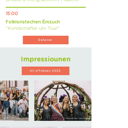
15:00
Folkloristechen Ëmzuch
"Kondschafter um Tour"
Detailer
Impressiounen
All d'Fotoen 2025