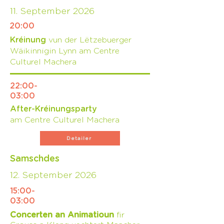
11. September 2026
20:00
Kréinung
vun der Lëtzebuerger
Wäikinnigin Lynn am Centre
Culturel Machera
22:00-
03:00
After-Kréinungsparty
am
Centre Culturel Machera
Detailer
Samschdes
12. September 2026
15:00-
03:00
Concerten an Animatioun
fir