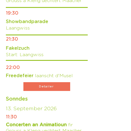
Grouss a Kleng uechtert Maacher
19:30
Showbandparade
Laangwiss
21:30
Fakelzuch
Start: Laangwiss
22:00
Freedefeier
laanscht d'Musel
Detailer
Sonndes
13. September 2026
11:30
Concerten an Animatioun
fir
Grouss a Kleng uechtert Maacher