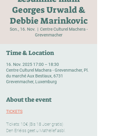
Georges Urwald &
Debbie Marinkovic
Son., 16. Nov.
  |  
Centre Culturel Machera -
Grevenmacher
Time & Location
16. Nov. 2025 17:00 – 18:30
Centre Culturel Machera - Grevenmacher, Pl.
du marché Aux Bestiaux, 6731
Grevenmacher, Luxemburg
About the event
TICKETS
Tickets: 10€ (Bis 18 Joer gratis)
Den Erléiss geet u Mathëllef asbl.