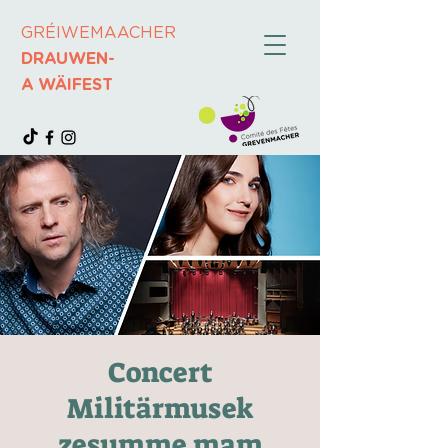
GRÉIWEMAACHER
DRAUWEN-
A WÄIFEST
Concert
Militärmusek
zesumme mam